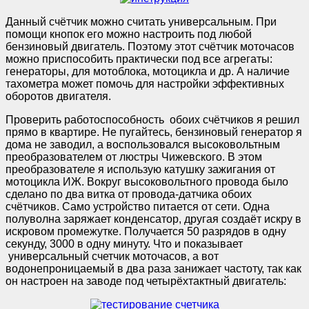
Данный счётчик можно считать универсальным. При
помощи кнопок его можно настроить под любой
бензиновый двигатель. Поэтому этот счётчик моточасов
можно приспособить практически под все агрегаты:
генераторы, для мотоблока, мотоцикла и др. А наличие
тахометра может помочь для настройки эффективных
оборотов двигателя.
Проверить работоспособность обоих счётчиков я решил
прямо в квартире. Не пугайтесь, бензиновый генератор я
дома не заводил, а воспользовался высоковольтным
преобразователем от люстры Чижевского. В этом
преобразователе я использую катушку зажигания от
мотоцикла ИЖ. Вокруг высоковольтного провода было
сделано по два витка от провода-датчика обоих
счётчиков. Само устройство питается от сети. Одна
полуволна заряжает конденсатор, другая создаёт искру в
искровом промежутке. Получается 50 разрядов в одну
секунду, 3000 в одну минуту. Что и показывает
универсальный счетчик моточасов, а вот
водонепроницаемый в два раза занижает частоту, так как
он настроен на заводе под четырёхтактный двигатель: