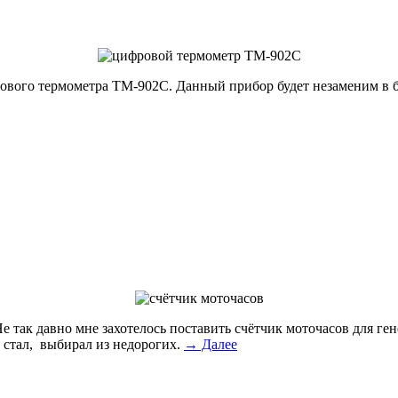
рового термометра ТМ-902С. Данный прибор будет незаменим в б
 Не так давно мне захотелось поставить счётчик моточасов для ге
е стал, выбирал из недорогих.
→ Далее