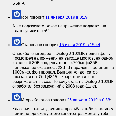
БЫЛА!
Igor
говорит
11 января 2019 в 3:19
:
А не подскажете, какое напряжение подается на
платы усилителей?
Станислав
говорит
15 июня 2019 в 15:44
:
Спасибо, благодарен, Dialog J-102BF, пошел фон ,
посмотрел напряжения на выходе мостов, на одном
из плечей 30В конденсаторов 4700мкфх35В,
напряжение оказалось 22В. В паралель поставил на
1000мкф, фон пропал. Выпаял конденсатор
-оказался он. От Ц4315 не заряжается и не
разряжается-высох. Но хочу сказать ,Dialog J-102BF
отработал без замечаний с 2008 года-11лет.
Игорь Кононов
говорит
25 августа 2019 в 0:38
:
Классная статья, дружище просьба к тебе, я не могу
найти не где схему этого кинотеатра, может у тебя