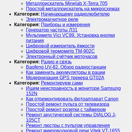
Металлоискатель Minelab X-Terra 705
Простой металлоискатель на микросхемах
Категория:
Начинающему радиолюбителю
Электромагнитное реле
Категория:
Приборы и измерения
Генератор частоты Л31
Мультиметр Vici VC99. Установка кнопки
питания
Цифровой измеритель ёмкости
Цифровой термометр ТМ-902С
Электронный счётчик моточасов
Категория:
Радио и связь
Baofeng UV-82. Обзор радиостанции
Как заменить аккумуляторы в рации
Модернизация GPS трекера GT02A
Категория:
Ремонтируем сами
Ищем неисправность в мониторе Samsung
152N
Как отремонтировать фотоаппарат Canon
Простой ремонт пульта от телевизора
Простой ремонт розетки с таймером
Ремонт акустической системы DIALOG J-
105CT
Ремонт люстры с пультом управления
Ремонт микроволновой печи Vitek VT-1655