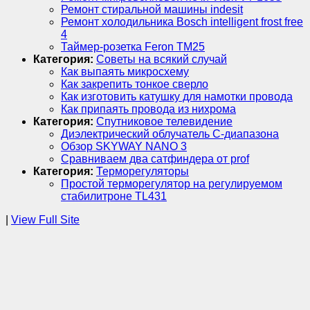
Ремонт стиральной машины indesit
Ремонт холодильника Bosch intelligent frost free
4
Таймер-розетка Feron ТМ25
Категория:
Советы на всякий случай
Как выпаять микросхему
Как закрепить тонкое сверло
Как изготовить катушку для намотки провода
Как припаять провода из нихрома
Категория:
Спутниковое телевидение
Диэлектрический облучатель C-диапазона
Обзор SKYWAY NANO 3
Сравниваем два сатфиндера от prof
Категория:
Терморегуляторы
Простой терморегулятор на регулируемом
стабилитроне TL431
|
View Full Site