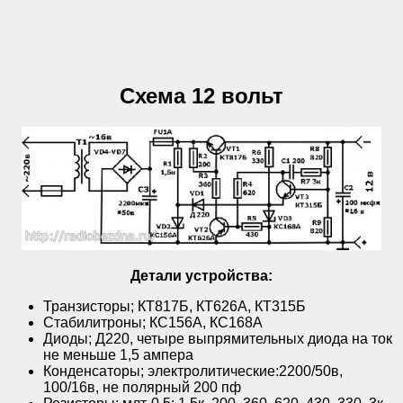
Схема 12 вольт
Детали устройства:
Транзисторы; КТ817Б, КТ626А, КТ315Б
Стабилитроны; КС156А, КС168А
Диоды; Д220, четыре выпрямительных диода на ток
не меньше 1,5 ампера
Конденсаторы; электролитические:2200/50в,
100/16в, не полярный 200 пф